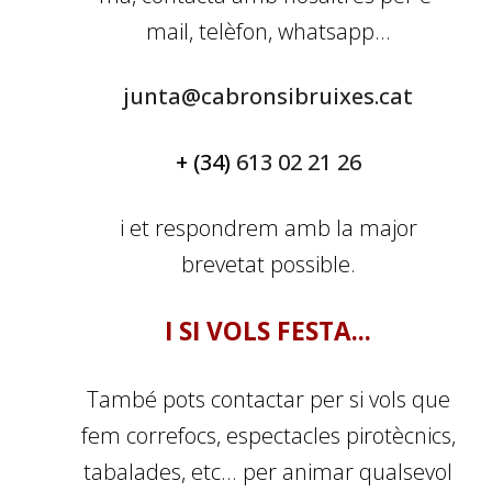
mail, telèfon, whatsapp...
junta@cabronsibruixes.cat
+ (34)
613 02 21 26
i et respondrem amb la major
brevetat possible.
I SI VOLS FESTA...
També pots
contactar per si vols que
fem correfocs
,
espectacles pirotècnics
,
tabalades
, etc... per animar qualsevol