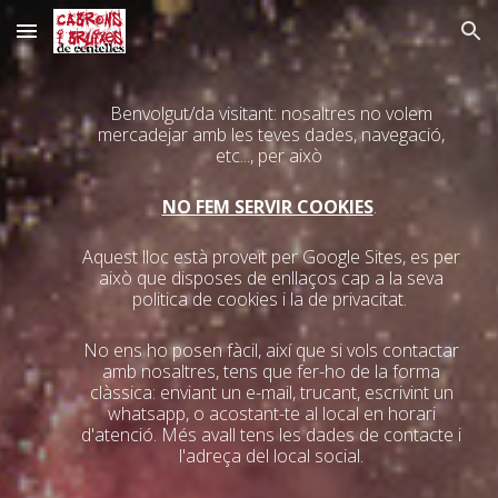
Skip to main content
Skip to navigation
B
e
nvolgut/da visitant: nosaltres no volem
mercadejar amb les teves dades, navegació,
etc..., per això
NO FEM SERVIR COOKIES
.
Aquest lloc està proveït per Google Sites, es per
això que disposes de enllaços cap a la seva
politica de cookies i la de privacitat.
No ens ho posen fàcil, així que si vols contactar
amb nosaltres, tens que fer-ho de la forma
clàssica: enviant un e-mail, trucant, escrivint un
whatsapp, o acostant-te al local en horari
d'atenció. Més avall tens les dades de contacte i
l'adreça del local social.