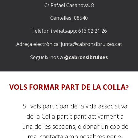
C/ Rafael Casanova, 8
Centelles, 08540
Telèfon i whatsapp: 613 02 21 26
Adreça electrònica: junta@cabronsibruixes.cat
Segueix-nos
a
@cabronsibruixes
VOLS FORMAR PART DE LA
COLLA
?
Si vols participar de la vida associativa
de la Colla participant activament a
una de les seccions, o donar un cop de
m
a,
contacta amb nosaltres
per e-